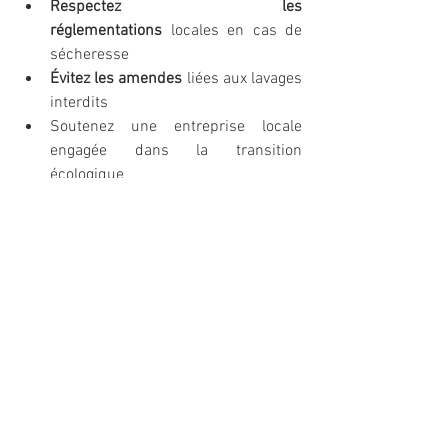
Respectez les 
réglementations
 locales en cas de 
sécheresse
Évitez les amendes
 liées aux lavages 
interdits
Soutenez une entreprise locale 
engagée dans la transition 
écologique
Vous souhaitez tester un service 
innovant et sans contrainte ? 
Contactez nous