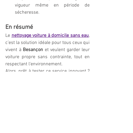
vigueur même en période de 
sécheresse.
En résumé
Le 
nettoyage voiture à domicile sans eau
, 
c’est la solution idéale pour tous ceux qui 
vivent à 
Besançon 
et veulent garder leur 
voiture propre sans contrainte, tout en 
respectant l’environnement.
Alors, prêt à tester ce service innovant ? 
Contactez vite 
Laver Plus
, les experts du 
lavage sans eau à domicile à Besançon
. 
Votre voiture vous dira merci, et la 
planète aussi.
Contactez nous